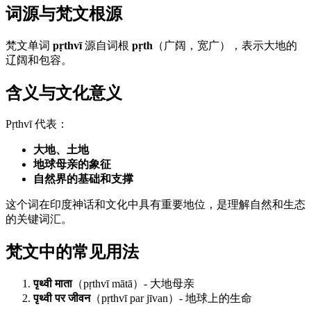
词源与梵文根源
梵文单词
pṛthvī
源自词根
pṛth
（广阔，宽广），表示大地的
辽阔和包容。
含义与文化意义
Pṛthvī 代表：
大地、土地
地球母亲的象征
自然界的基础和支撑
这个词在印度神话和文化中具有重要地位，是理解自然和生态
的关键词汇。
梵文中的常见用法
पृथ्वी माता
（pṛthvī mātā）- 大地母亲
पृथ्वी पर जीवन
（pṛthvī par jīvan）- 地球上的生命