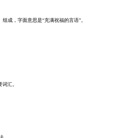
）组成，字面意思是“充满祝福的言语”。
要词汇。
用法。