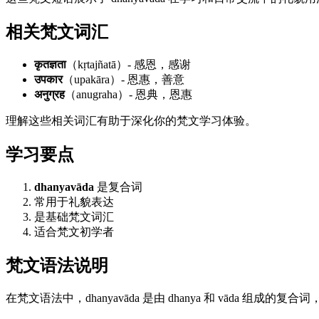
相关梵文词汇
कृतज्ञता
（kṛtajñatā）- 感恩，感谢
उपकार
（upakāra）- 恩惠，善意
अनुग्रह
（anugraha）- 恩典，恩惠
理解这些相关词汇有助于深化你的梵文学习体验。
学习要点
dhanyavāda
是复合词
常用于礼貌表达
是基础梵文词汇
适合梵文初学者
梵文语法说明
在梵文语法中，dhanyavāda 是由 dhanya 和 vāda 组成的